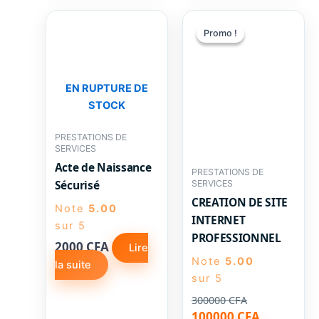
Promo !
Promo !
EN RUPTURE DE
STOCK
PRESTATIONS DE
SERVICES
Acte de Naissance
PRESTATIONS DE
Sécurisé
SERVICES
CREATION DE SITE
Note
5.00
INTERNET
sur 5
PROFESSIONNEL
2000
CFA
Lire
Note
5.00
la suite
sur 5
300000
CFA
Le
Le
100000
CFA