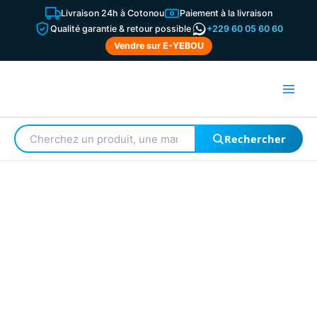
Aller
Livraison 24h à Cotonou
Paiement à la livraison
au
Qualité garantie & retour possible
+229 60 05 60 60
contenu
Vendre sur E-YEBOU
Rechercher
Rechercher
un
produit