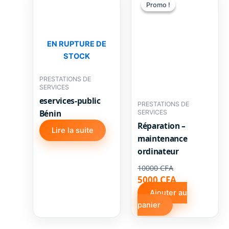
Promo !
Promo !
EN RUPTURE DE
STOCK
PRESTATIONS DE
SERVICES
eservices-public
PRESTATIONS DE
Bénin
SERVICES
Réparation –
Lire la suite
maintenance
ordinateur
10000
CFA
Le
Le
5000
CFA
prix
prix
Ajouter au
initial
actuel
panier
était :
est :
10000 CFA.
5000 CFA.