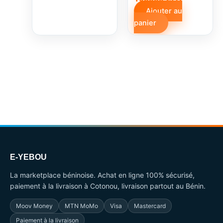
prix
prix
Ajouter au
initial
actuel
panier
était :
est :
300000 CFA.
100000 CF
E-YEBOU
La marketplace béninoise. Achat en ligne 100% sécurisé,
paiement à la livraison à Cotonou, livraison partout au Bénin.
Moov Money
MTN MoMo
Visa
Mastercard
Paiement à la livraison