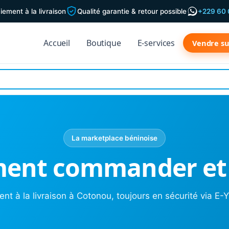
iement à la livraison
Qualité garantie & retour possible
+229 60 
Accueil
Boutique
E-services
Vendre s
La marketplace béninoise
ent commander et 
nt à la livraison à Cotonou, toujours en sécurité via E