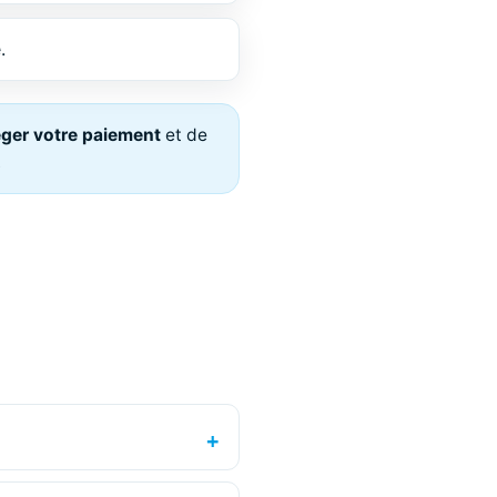
.
éger votre paiement
et de
.