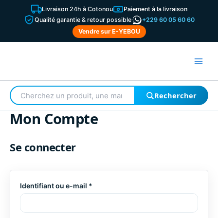
Aller
Livraison 24h à Cotonou
Paiement à la livraison
au
Qualité garantie & retour possible
+229 60 05 60 60
contenu
Vendre sur E-YEBOU
Rechercher
Rechercher
un
produit
Mon Compte
Se connecter
Obligatoire
Identifiant ou e-mail
*