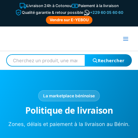
Aller
Livraison 24h à Cotonou
Paiement à la livraison
au
Qualité garantie & retour possible
+229 60 05 60 60
contenu
Vendre sur E-YEBOU
Rechercher
Rechercher
un
produit
La marketplace béninoise
Politique de livraison
Zones, délais et paiement à la livraison au Bénin.