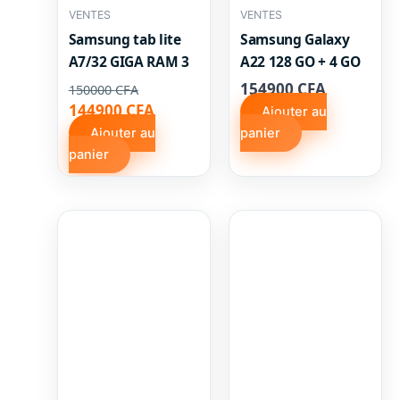
VENTES
VENTES
Samsung tab lite
Samsung Galaxy
A7/32 GIGA RAM 3
A22 128 GO + 4 GO
154900
CFA
150000
CFA
Le
Le
144900
CFA
Ajouter au
prix
prix
Ajouter au
panier
initial
actuel
panier
était :
est :
150000 CFA.
144900 CFA.