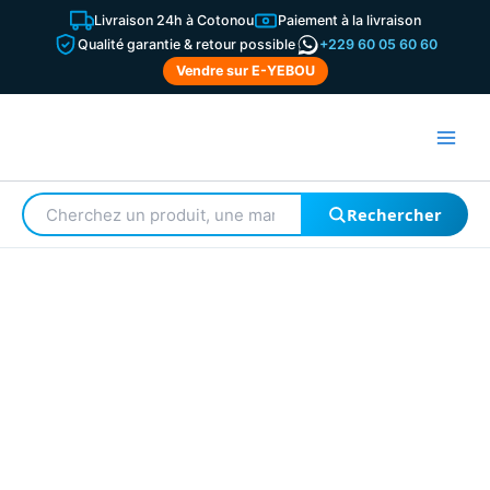
Aller
Livraison 24h à Cotonou
Paiement à la livraison
au
Qualité garantie & retour possible
+229 60 05 60 60
contenu
Vendre sur E-YEBOU
Rechercher
Rechercher
un
produit