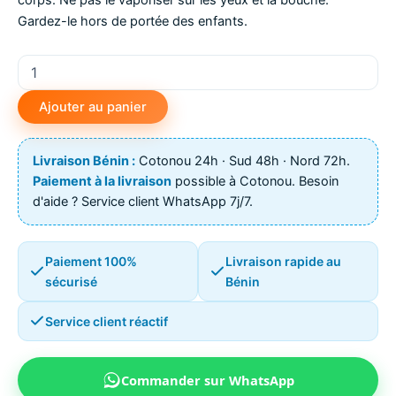
corps. Ne pas le vaporiser sur les yeux et la bouche.
Gardez-le hors de portée des enfants.
quantité
de
Anti-
Ajouter au panier
moustique
longrich
Livraison Bénin :
Cotonou 24h · Sud 48h · Nord 72h.
Paiement à la livraison
possible à Cotonou. Besoin
d'aide ? Service client WhatsApp 7j/7.
Paiement 100%
Livraison rapide au
sécurisé
Bénin
Service client réactif
Commander sur WhatsApp