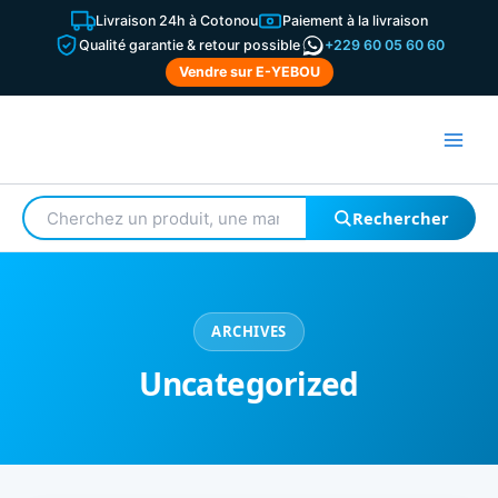
Aller
Livraison 24h à Cotonou
Paiement à la livraison
au
Qualité garantie & retour possible
+229 60 05 60 60
contenu
Vendre sur E-YEBOU
Rechercher
Rechercher
un
produit
ARCHIVES
Uncategorized