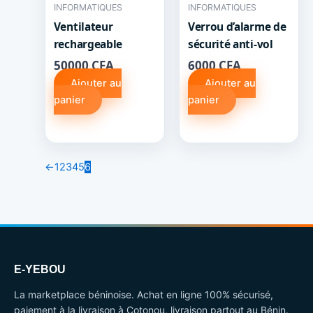
INFORMATIQUES
INFORMATIQUES
Ventilateur
Verrou d’alarme de
rechargeable
sécurité anti-vol
50000
CFA
6000
CFA
Ajouter au
Ajouter au
panier
panier
←
1
2
3
4
5
6
E-YEBOU
La marketplace béninoise. Achat en ligne 100% sécurisé,
paiement à la livraison à Cotonou, livraison partout au Bénin.