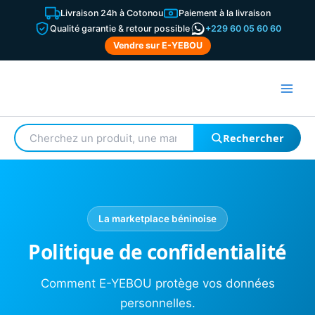
Aller
Livraison 24h à Cotonou
Paiement à la livraison
au
Qualité garantie & retour possible
+229 60 05 60 60
contenu
Vendre sur E-YEBOU
Rechercher
Rechercher
un
produit
La marketplace béninoise
Politique de confidentialité
Comment E-YEBOU protège vos données
personnelles.