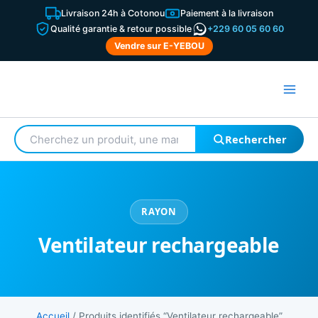
Aller
Livraison 24h à Cotonou
Paiement à la livraison
au
Qualité garantie & retour possible
+229 60 05 60 60
contenu
Vendre sur E-YEBOU
Rechercher
Rechercher
un
produit
RAYON
Ventilateur rechargeable
Accueil
/ Produits identifiés “Ventilateur rechargeable”